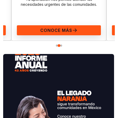
 las comunidades.
inmediata para la recuperación dura
emergencias.
ÁS
CONOCE MÁS