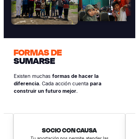
FORMAS DE
SUMARSE
Existen muchas
formas de hacer la
diferencia
. Cada acción cuenta
para
construir un futuro mejor
.
 CAUSA
EMERGENCIAS
ite atender las
Tu contribución permite ofrecer asiste