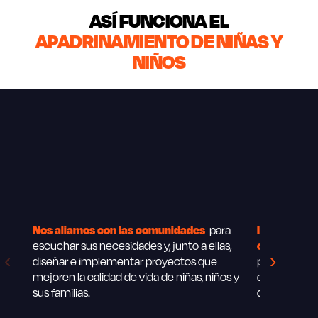
ASÍ FUNCIONA EL
APADRINAMIENTO DE NIÑAS Y
NIÑOS
Nos aliamos con las comunidades
para
Impulsamos 
escuchar sus necesidades y, junto a ellas,
comunidade
‹
›
diseñar e implementar proyectos que
pobreza y vi
mejoren la calidad de vida de niñas, niños y
que puedan s
sus familias.
después de 