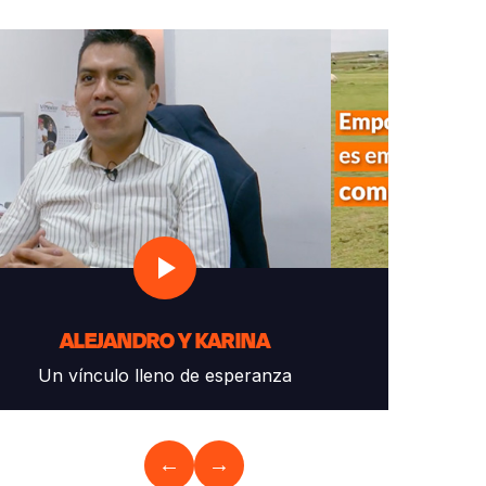
ALEJANDRO Y KARINA
MARI
Un vínculo lleno de esperanza
Transform
←
→