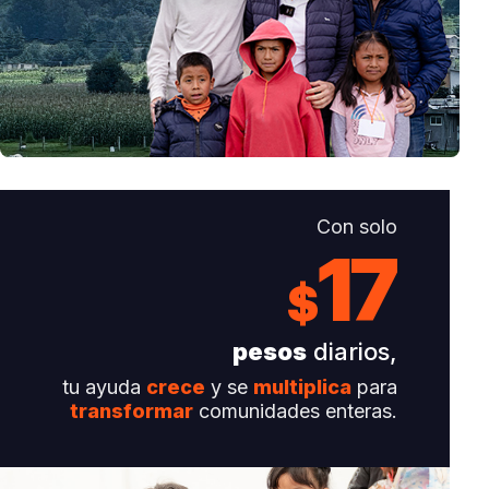
Con solo
17
$
pesos
diarios,
tu ayuda
crece
y se
multiplica
para
transformar
comunidades enteras.