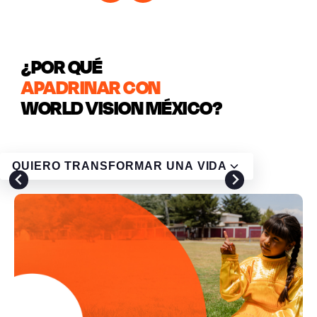
¿POR QUÉ
APADRINAR CON
WORLD VISION MÉXICO?
QUIERO TRANSFORMAR UNA VIDA
Tus
donaciones
apoyan proyectos que
benefician
a
toda
la comunidad.