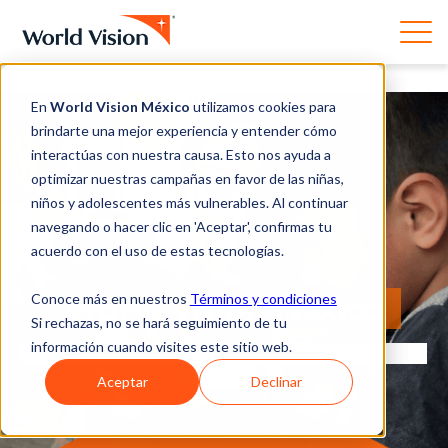
En
World Vision México
utilizamos cookies para
brindarte una mejor experiencia y entender cómo
interactúas con nuestra causa. Esto nos ayuda a
optimizar nuestras campañas en favor de las niñas,
niños y adolescentes más vulnerables. Al continuar
navegando o hacer clic en 'Aceptar', confirmas tu
acuerdo con el uso de estas tecnologías.
World Vision México
Conoce más en nuestros
Términos y condiciones
Si rechazas, no se hará seguimiento de tu
información cuando visites este sitio web.
Películas Inspiradoras Que Nos Enseñan a Luchar por
la Niñez
Aceptar
Declinar