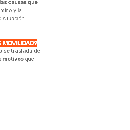
 las causas que
amino y la
o situación
E MOVILIDAD?
o se traslada de
es motivos
que