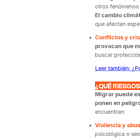
otros fenómenos 
E
l cambio clim
que afectan espec
C
onflictos y cri
provocan que mi
buscar protecció
Leer también:
¿Po
¿QUÉ RIESGO
Migrar puede ex
ponen en peligr
encuentran:
Violencia y abu
psicológica o sex