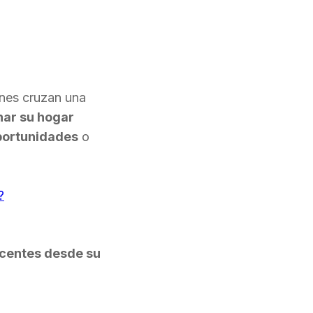
enes cruzan una
ar su hogar
oportunidades
o
?
escentes desde su