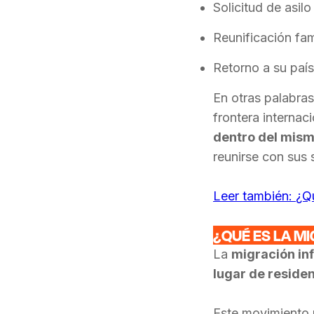
Solicitud de asilo
Reunificación fami
Retorno a su país
En otras palabras
frontera internac
dentro del mism
reunirse con sus 
Leer también:
¿Qu
¿QUÉ ES LA MI
La
migración inf
lugar de reside
Este movimiento 