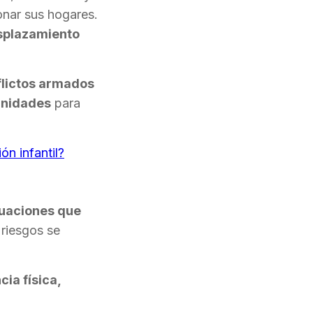
onar sus hogares.
splazamiento
nflictos armados
unidades
para
n infantil?
tuaciones que
 riesgos se
ia física,