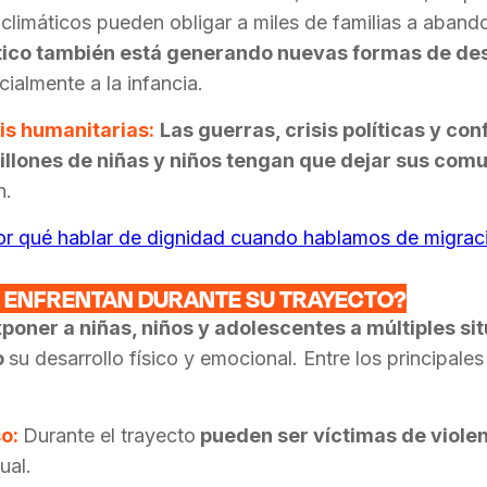
climáticos pueden obligar a miles de familias a aband
ático también está generando nuevas formas de de
ialmente a la infancia.
sis humanitarias:
Las guerras, crisis políticas y co
llones de niñas y niños tengan que d
ejar sus com
n.
r qué hablar de dignidad cuando hablamos de migració
S ENFRENTAN DURANTE SU TRAYECTO?
poner a niñas, niños y adolescentes a múltiples si
o
su desarrollo físico y emocional.
Entre los principales
so:
D
urante el trayecto
pueden ser víctimas de violenc
ual.