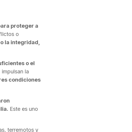
ara proteger a
lictos o
o la integridad,
ficientes o el
 impulsan la
res condiciones
aron
lia.
E
ste es uno
as, terremotos y