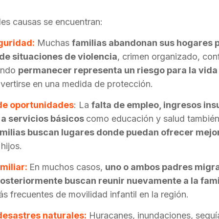
ales causas se encuentran:
guridad:
Muchas
familias abandonan sus hogares p
s de situaciones de violencia
, crimen organizado, conf
ando
permanecer representa un riesgo para la vida 
vertirse en una medida de protección.
 de oportunidades
: La
falta de empleo, ingresos insu
 a servicios básicos
como educación y salud también
milias buscan lugares donde puedan ofrecer mejo
hijos.
miliar:
E
n muchos casos,
uno o ambos padres migr
posteriormente buscan reun
ir nuevamente a la fami
s frecuentes de movilidad infantil en la región.
esastres naturales:
Hu
racanes, inundaciones, sequí