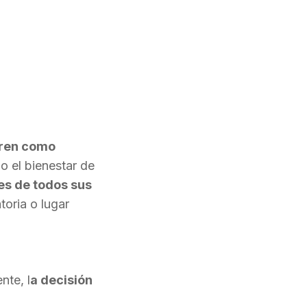
rren como
d
o el bienestar de
res de todos sus
toria o lugar
nte, l
a decisión