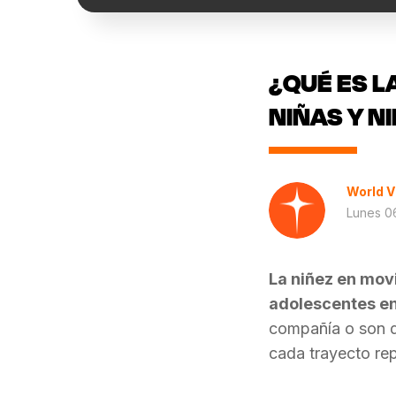
¿QUÉ ES L
NIÑAS Y N
World V
Lunes 06
La niñez en movi
adolescentes en
compañía o son de
cada trayecto rep