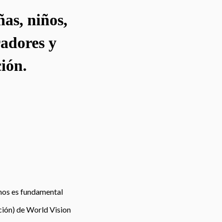
ñas, niños,
radores y
ión.
imos es fundamental
oción) de World Vision