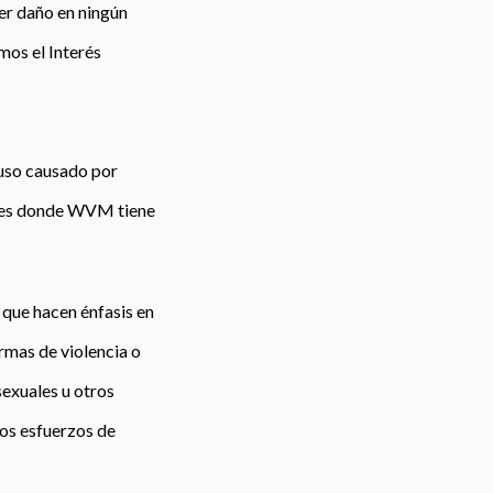
er daño en ningún
emos
el Interés
buso causado por
gares donde WVM tiene
que hacen énfasis en
ormas de violencia o
sexuales u otros
os esfuerzos de