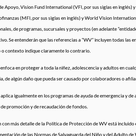
e Apoyo, Vision Fund International (VFI, por sus siglas en inglés) y
ofinanzas (MFI, por sus siglas en inglés)
y World Vision Internation
onales, de programas, sucursales y proyectos (en adelante “entidade
ivo. Se entenderán que las referencias a “WV” incluyen todas las 
o o contexto indique claramente lo contrario.
se enfoca en proteger a toda la niñez, adolescencia y adultos en cua
, de algún daño que pueda ser causado por colaboradores o afil
se aplica igualmente en los programas de ayuda de emergencia y de a
 de promoción y de recaudación de fondos.
n con más detalle de la Política de Protección de WV está incluido
mentación de las Normas de Salvaguarda del Niño y del Adulto de 