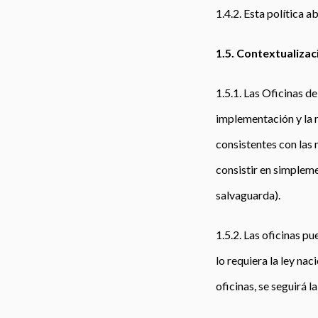
1.4.2. Esta política a
1.5. Contextualizac
1.5.1. Las Oficinas d
implementación y la r
consistentes con las
consistir en simplemen
salvaguarda).
1.5.2. Las oficinas p
lo requiera la ley nac
oficinas, se seguirá la