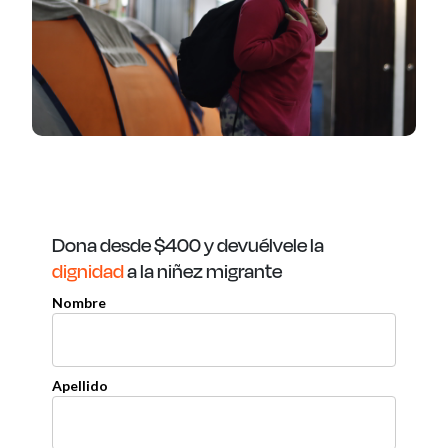
Dona desde $400 y
devuélvele
la
dignidad
a la niñez migrante
Nombre
Apellido