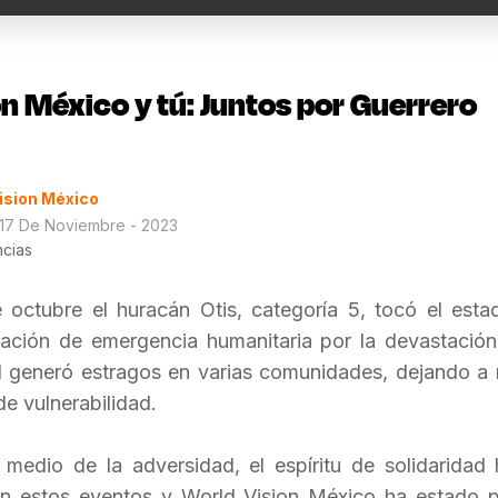
n México y tú: Juntos por Guerrero
ision México
 17 De Noviembre - 2023
cias
octubre el huracán Otis, categoría 5,
tocó el esta
ación de emergencia humanitaria por la devastació
l generó estragos en varias comunidades, dejando a
de vulnerabilidad.
medio de la adversidad, el espíritu de solidarida
en estos eventos y World Vision México ha estado p