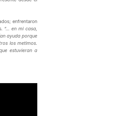
tados; enfrentaron
s.
“... en mi casa,
rían ayuda porque
tros los metimos.
que estuvieran a