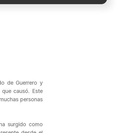
do de Guerrero y
n que causó. Este
 muchas personas
d ha surgido como
resente desde el