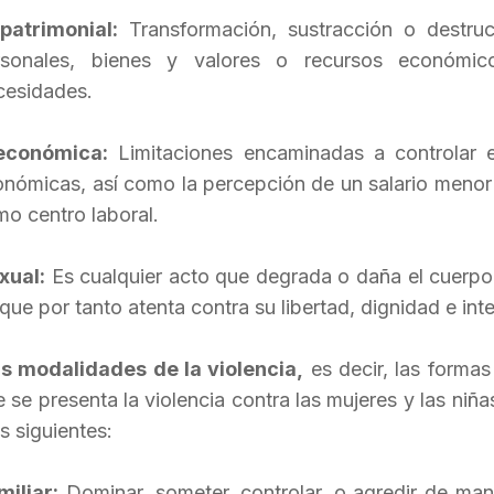
atrimonial:
Transformación, sustracción o destruc
sonales, bienes y valores o recursos económic
ecesidades.
económica:
Limitaciones encaminadas a controlar e
nómicas, así como la percepción de un salario menor p
o centro laboral.
xual:
Es cualquier acto que degrada o daña el cuerpo 
que por tanto atenta contra su libertad, dignidad e inte
as modalidades de la violencia,
es decir, las formas
 se presenta la violencia contra las mujeres y las niña
 siguientes:
miliar:
Dominar, someter, controlar, o agredir de mane