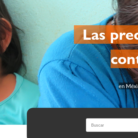
Las preo
con
en Méxic