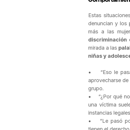
Estas situacion
denuncian y los 
más a las mujer
discriminación 
mirada a las
pala
niñas y adolesc
• “Eso le pasa 
aprovecharse de 
grupo.
• “¿Por qué no d
una víctima suel
instancias legales
• “Le pasó por a
tienen el derecho 