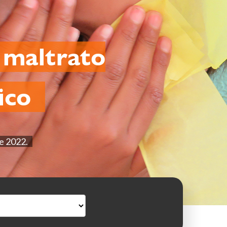
 maltrato
xico
de 2022.