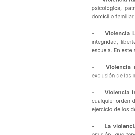
psicológica, pat
domicilio familiar
-
Violencia 
integridad, libe
escuela. En este 
-
Violencia 
exclusión de las 
-
Violencia I
cualquier orden d
ejercicio de los 
-
La violenc
omisión, que teng