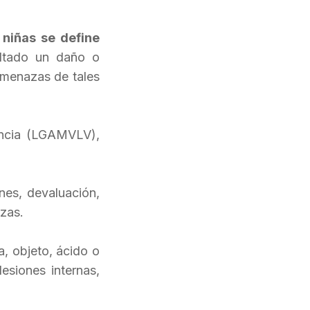
 niñas se define
ltado un daño o
 amenazas de tales
encia (LGAMVLV),
ones, devaluación,
zas.
, objeto, ácido o
esiones internas,