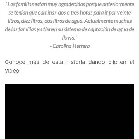
"Las familias están muy agradecidas porque anteriormente
se tenían que caminar dos o tres horas para ir por veinte
litros, diez litros, dos litros de agua.
Actualmente muchas
de las familias ya tienen su sistema
de
captación
de agua
de
lluvia."
-
Carolina Herrera
Conoce más de esta historia dando clic en el
video.